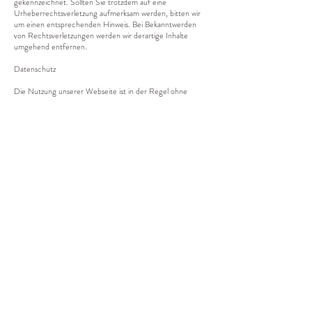
gekennzeichnet. Sollten Sie trotzdem auf eine
Urheberrechtsverletzung aufmerksam werden, bitten wir
um einen entsprechenden Hinweis. Bei Bekanntwerden
von Rechtsverletzungen werden wir derartige Inhalte
umgehend entfernen.
Datenschutz
Die Nutzung unserer Webseite ist in der Regel ohne
Angabe personenbezogener Daten möglich. Soweit auf
unseren Seiten personenbezogene Daten (beispielsweise
Name, Anschrift oder eMail-Adressen) erhoben werden,
erfolgt dies, soweit möglich, stets auf freiwilliger Basis.
Diese Daten werden ohne Ihre ausdrückliche Zustimmung
nicht an Dritte weitergegeben.
Wir weisen darauf hin, dass die Datenübertragung im
Internet (z.B. bei der Kommunikation per E-Mail)
Sicherheitslücken aufweisen kann. Ein lückenloser Schutz
der Daten vor dem Zugriff durch Dritte ist nicht möglich.
Der Nutzung von im Rahmen der Impressumspflicht
veröffentlichten Kontaktdaten durch Dritte zur
Übersendung von nicht ausdrücklich angeforderter
Werbung und Informationsmaterialien wird hiermit
ausdrücklich widersprochen. Die Betreiber der Seiten
behalten sich ausdrücklich rechtliche Schritte im Falle der
unverlangten Zusendung von Werbeinformationen, etwa
durch Spam-Mails, vor.