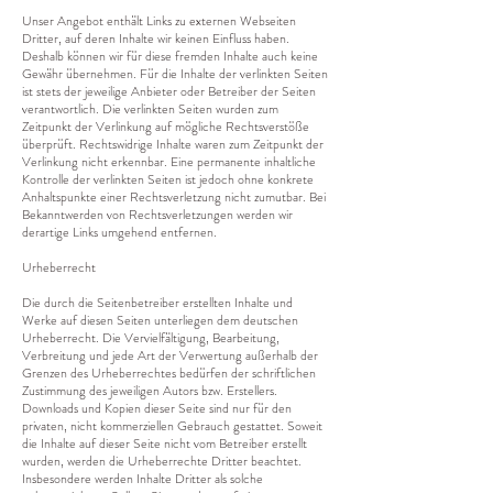
Unser Angebot enthält Links zu externen Webseiten
Dritter, auf deren Inhalte wir keinen Einfluss haben.
Deshalb können wir für diese fremden Inhalte auch keine
Gewähr übernehmen. Für die Inhalte der verlinkten Seiten
ist stets der jeweilige Anbieter oder Betreiber der Seiten
verantwortlich. Die verlinkten Seiten wurden zum
Zeitpunkt der Verlinkung auf mögliche Rechtsverstöße
überprüft. Rechtswidrige Inhalte waren zum Zeitpunkt der
Verlinkung nicht erkennbar. Eine permanente inhaltliche
Kontrolle der verlinkten Seiten ist jedoch ohne konkrete
Anhaltspunkte einer Rechtsverletzung nicht zumutbar. Bei
Bekanntwerden von Rechtsverletzungen werden wir
derartige Links umgehend entfernen.
Urheberrecht
Die durch die Seitenbetreiber erstellten Inhalte und
Werke auf diesen Seiten unterliegen dem deutschen
Urheberrecht. Die Vervielfältigung, Bearbeitung,
Verbreitung und jede Art der Verwertung außerhalb der
Grenzen des Urheberrechtes bedürfen der schriftlichen
Zustimmung des jeweiligen Autors bzw. Erstellers.
Downloads und Kopien dieser Seite sind nur für den
privaten, nicht kommerziellen Gebrauch gestattet. Soweit
die Inhalte auf dieser Seite nicht vom Betreiber erstellt
wurden, werden die Urheberrechte Dritter beachtet.
Insbesondere werden Inhalte Dritter als solche